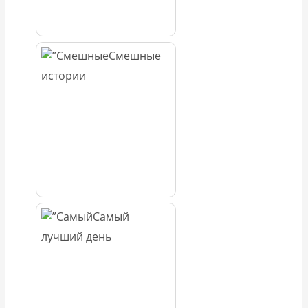
Смешные
истории
Самый
лучший день