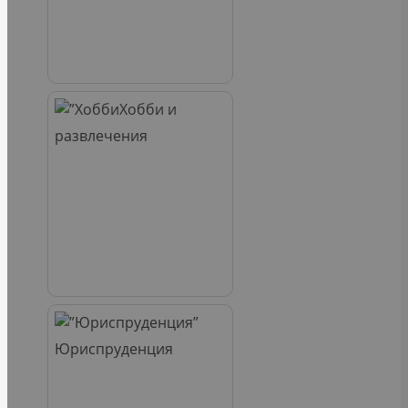
Хобби и
развлечения
Юриспруденция