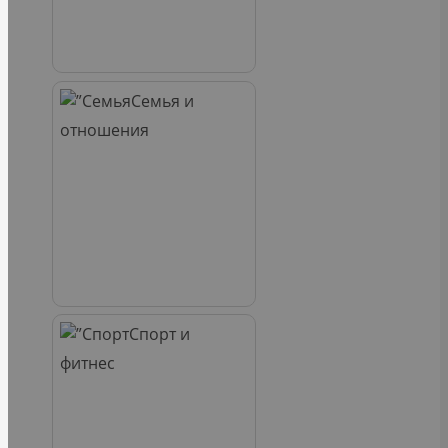
Семья и
отношения
Спорт и
фитнес