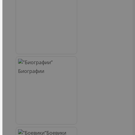
Биографии
Боевики