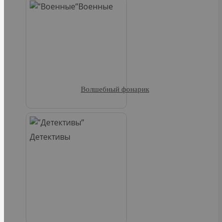
Военные
Волшебный фонарик
Детективы