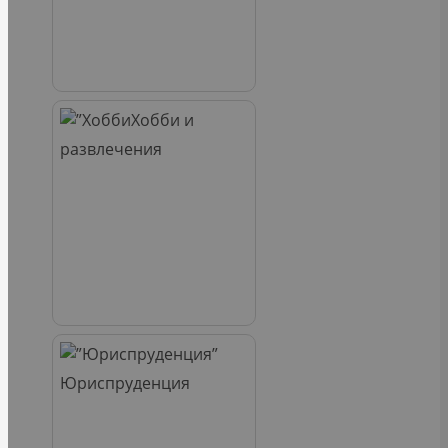
Хобби и
развлечения
Юриспруденция