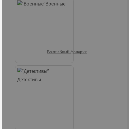
Военные
Волшебный фонарик
Детективы