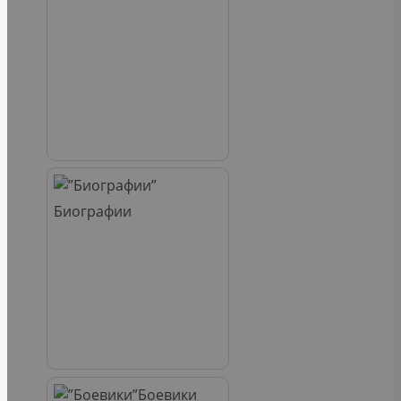
Биографии
Боевики