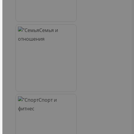
Семья и
отношения
Спорт и
фитнес