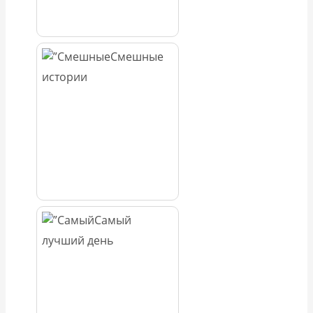
Смешные
истории
Самый
лучший день