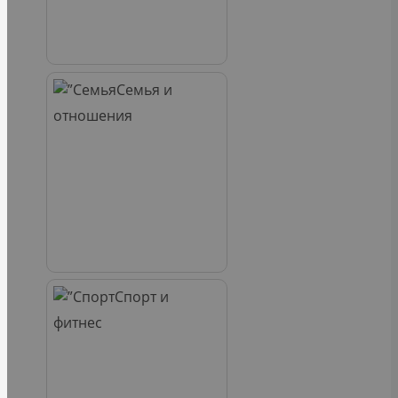
Семья и
отношения
Спорт и
фитнес