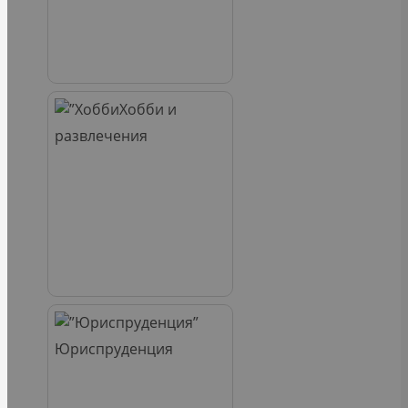
Хобби и
развлечения
Юриспруденция