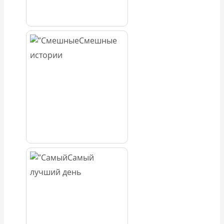
Смешные
истории
Самый
лучший день