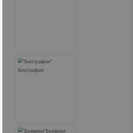
Биографии
Боевики