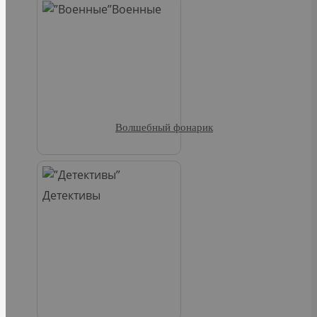
Военные
Волшебный фонарик
Детективы