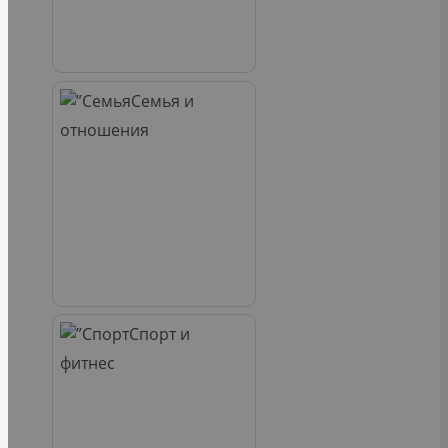
Семья и
отношения
Спорт и
фитнес