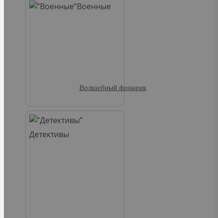
Военные
Волшебный фонарик
Детективы