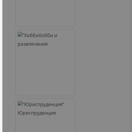
Хобби и
развлечения
Юриспруденция