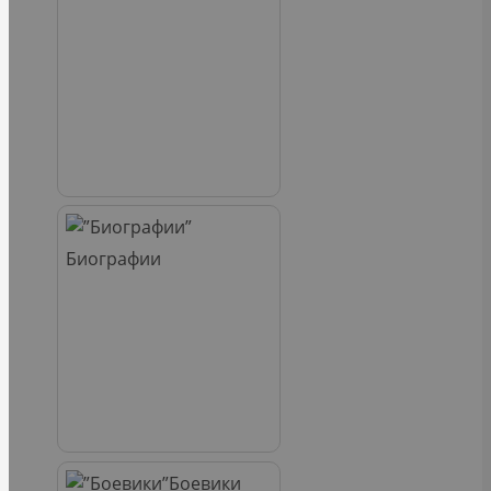
Биографии
Боевики