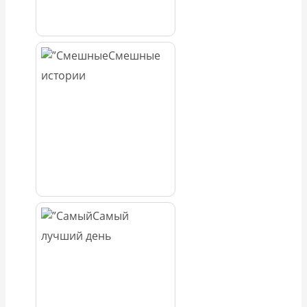
Смешные
истории
Самый
лучший день