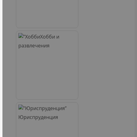
Хобби и
развлечения
Юриспруденция