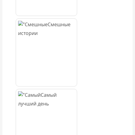
Смешные
истории
Самый
лучший день