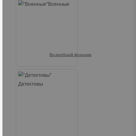
Военные
Волшебный фонарик
Детективы