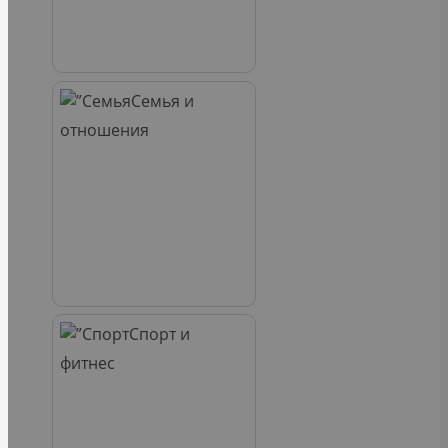
Семья и
отношения
Спорт и
фитнес