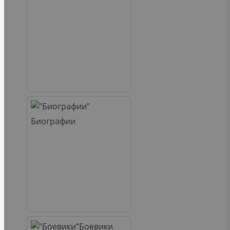
Биографии
Боевики