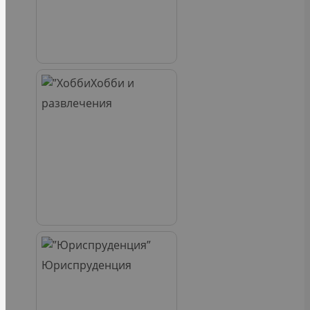
Хобби и
развлечения
Юриспруденция