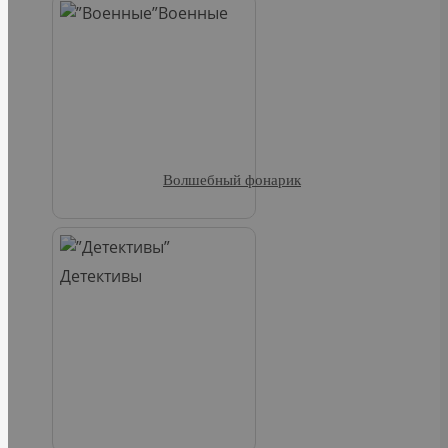
Военные
Волшебный фонарик
Детективы