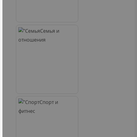
Семья и
отношения
Спорт и
фитнес