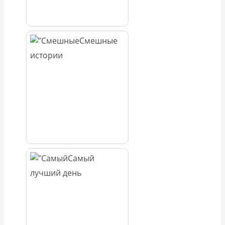
Смешные
истории
Самый
лучший день