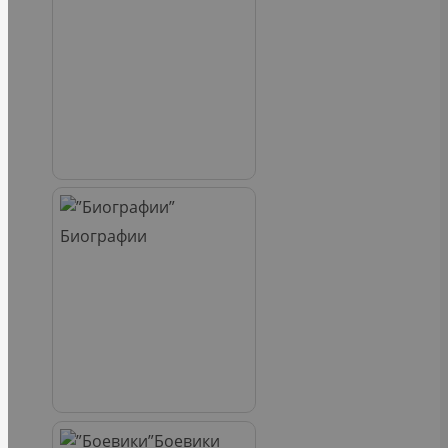
Биографии
Боевики