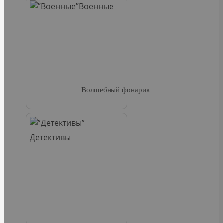
Военные
Волшебный фонарик
Детективы