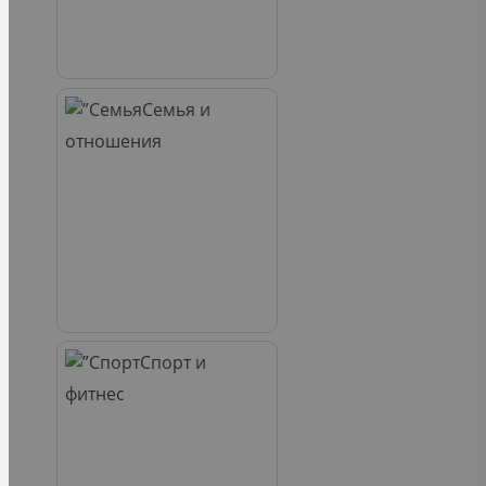
Семья и
отношения
Спорт и
фитнес