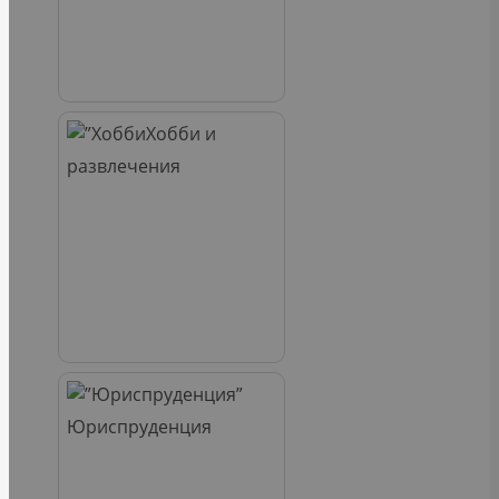
Хобби и
развлечения
Юриспруденция