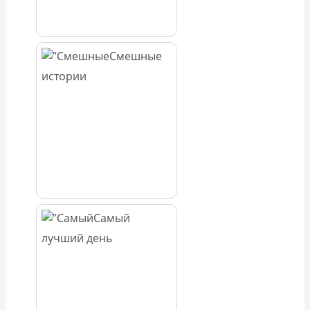
Смешные
истории
Самый
лучший день