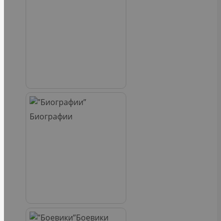
Биографии
Боевики