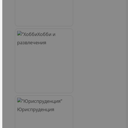
Хобби и
развлечения
Юриспруденция