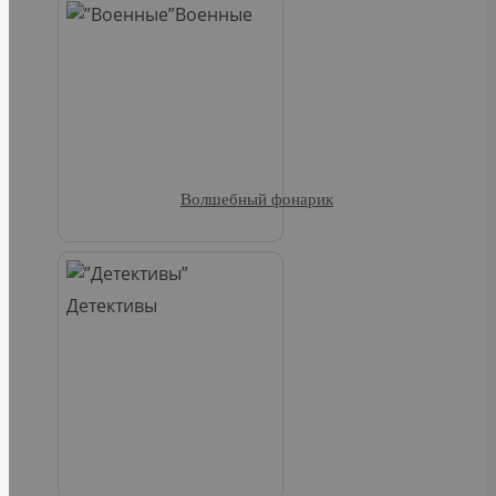
Военные
Волшебный фонарик
Детективы