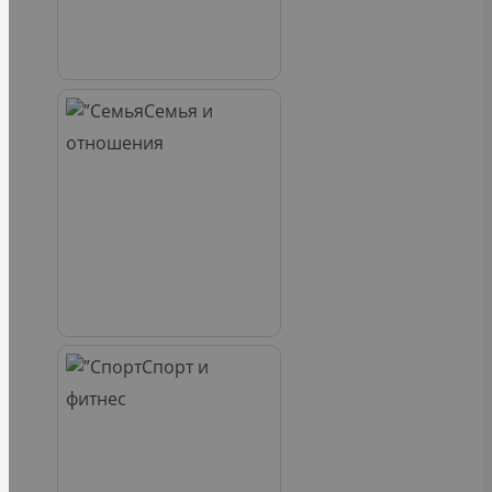
Семья и
отношения
Спорт и
фитнес