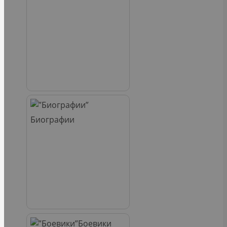
Биографии
Боевики