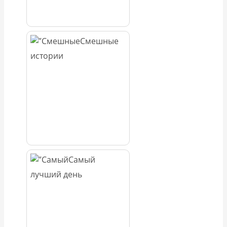
Смешные
истории
Самый
лучший день