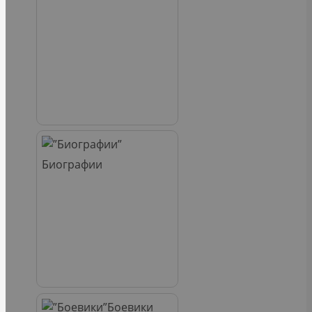
Биографии
Боевики