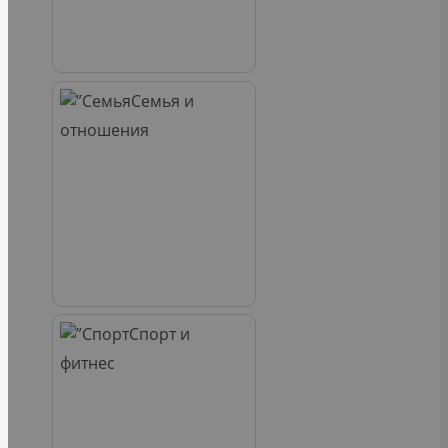
Семья и
отношения
Спорт и
фитнес