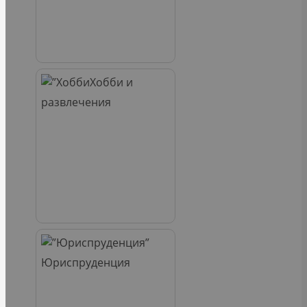
Хобби и
развлечения
Юриспруденция