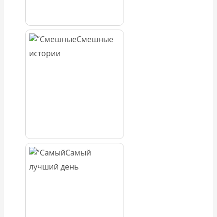
Смешные
истории
Самый
лучший день