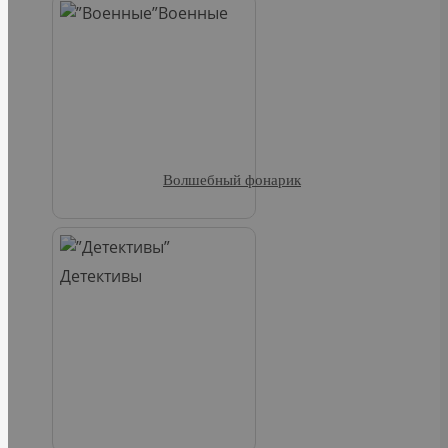
Военные
Волшебный фонарик
Детективы