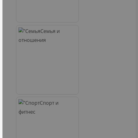
Семья и
отношения
Спорт и
фитнес