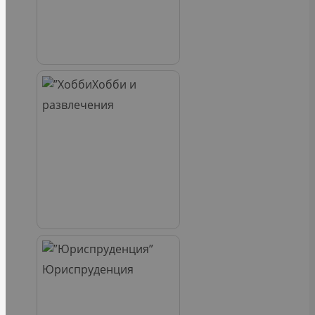
Хобби и
развлечения
Юриспруденция