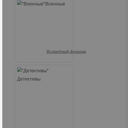
Военные
Волшебный фонарик
Детективы