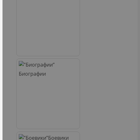
Биографии
Боевики