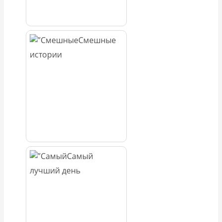
Смешные
истории
Самый
лучший день