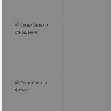
Семья и
отношения
Спорт и
фитнес