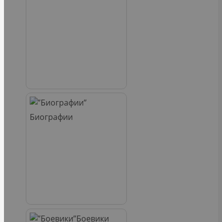
Биографии
Боевики