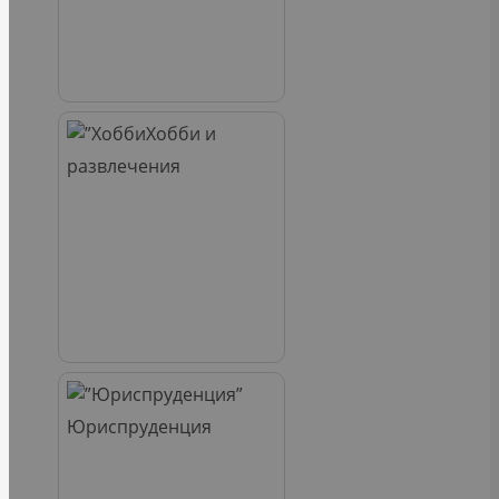
Хобби и
развлечения
Юриспруденция