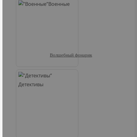
Военные
Волшебный фонарик
Детективы