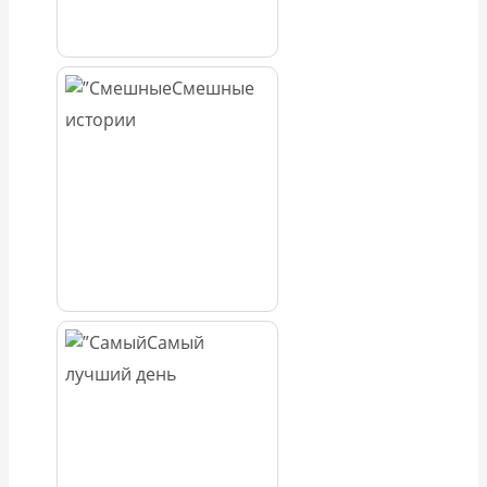
Смешные
истории
Самый
лучший день