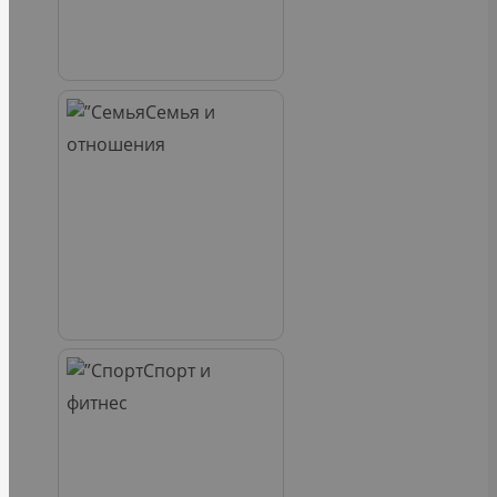
Семья и
отношения
Спорт и
фитнес