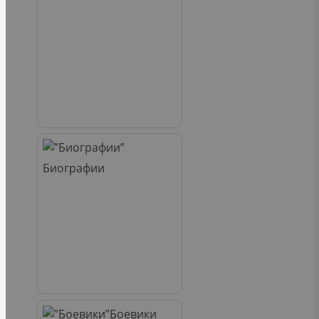
Биографии
Боевики