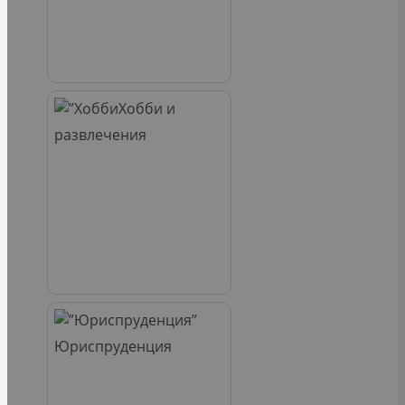
Хобби и
развлечения
Юриспруденция