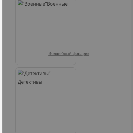
Военные
Волшебный фонарик
Детективы