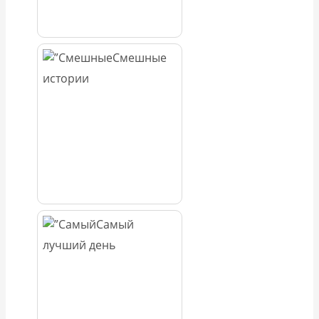
Смешные
истории
Самый
лучший день