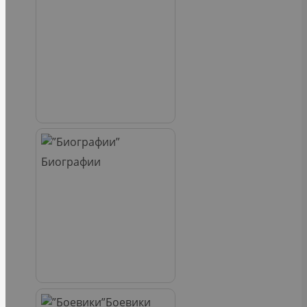
Биографии
Боевики