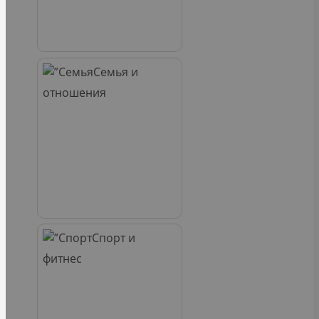
Семья и
отношения
Спорт и
фитнес