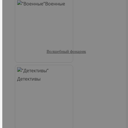
Военные
Волшебный фонарик
Детективы