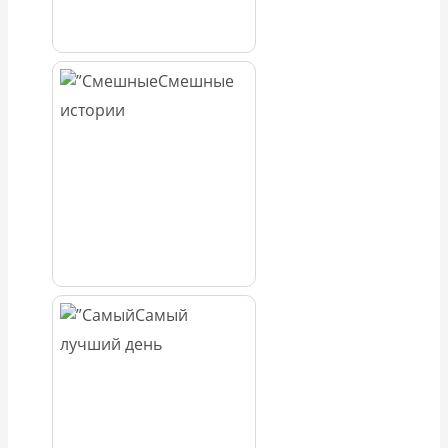
Смешные
истории
Самый
лучший день