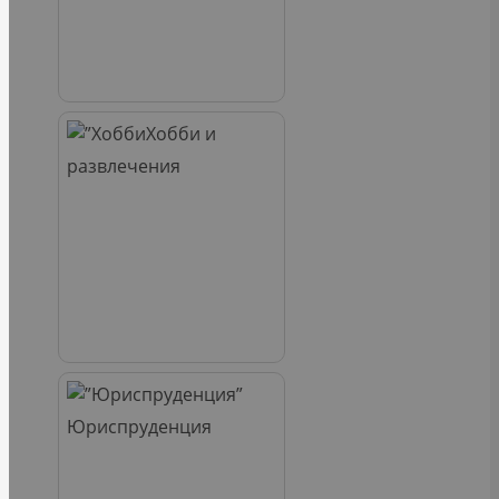
Хобби и
развлечения
Юриспруденция