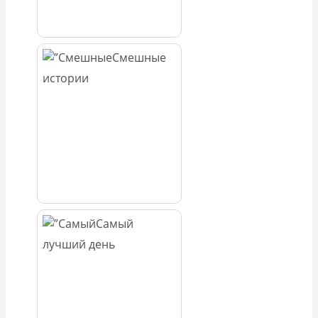
Смешные
истории
Самый
лучший день