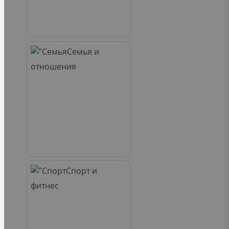
Семья и
отношения
Спорт и
фитнес