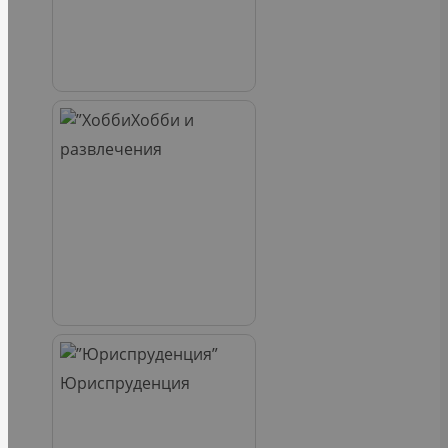
Хобби и
развлечения
Юриспруденция