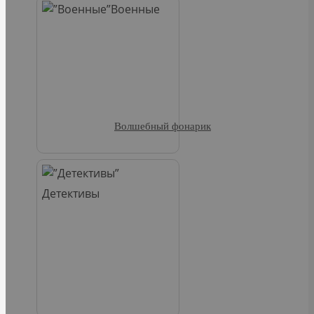
Военные
Волшебный фонарик
Детективы