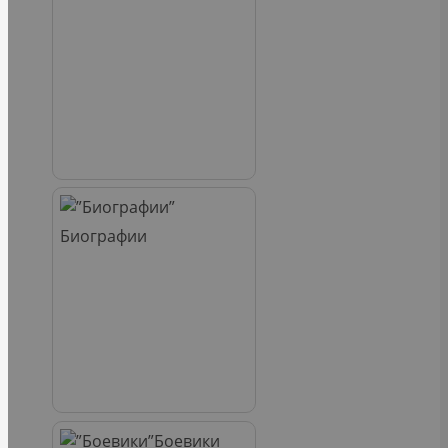
Биографии
Боевики