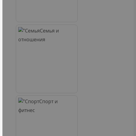
Семья и
отношения
Спорт и
фитнес