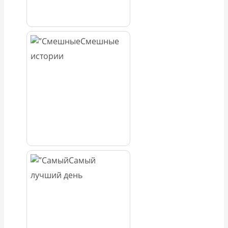
Смешные
истории
Самый
лучший день