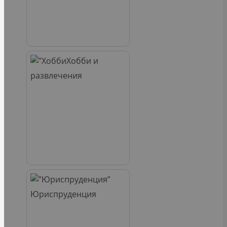
Хобби и
развлечения
Юриспруденция