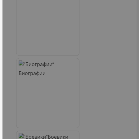
Биографии
Боевики