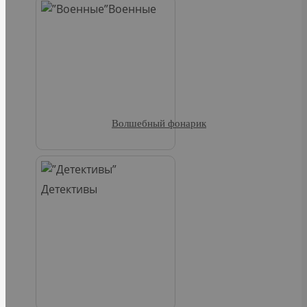
Военные
Волшебный фонарик
Детективы