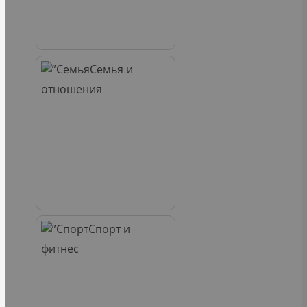
Семья и
отношения
Спорт и
фитнес