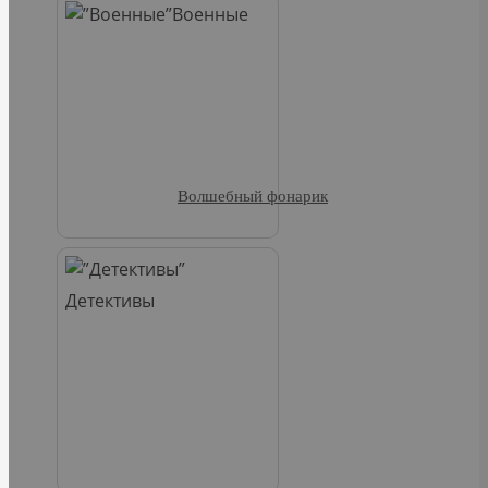
Военные
Волшебный фонарик
Детективы