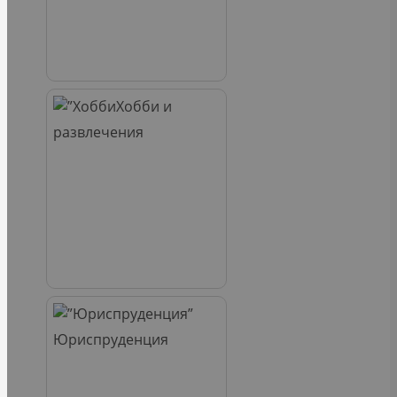
Хобби и
развлечения
Юриспруденция