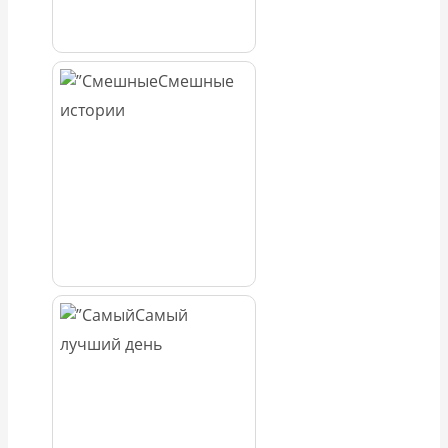
Смешные
истории
Самый
лучший день