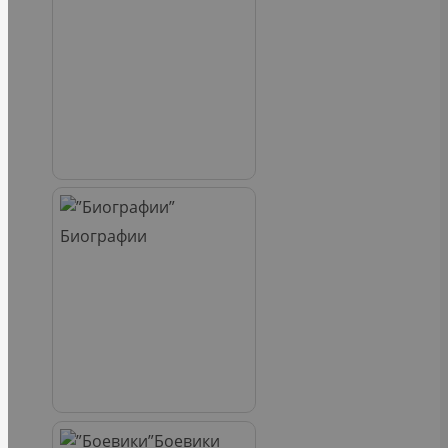
Биографии
Боевики