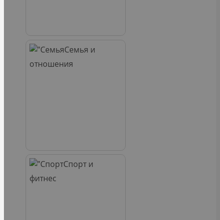
Семья и
отношения
Спорт и
фитнес