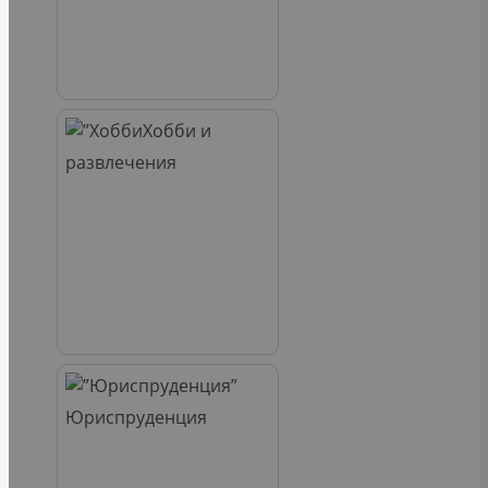
Хобби и
развлечения
Юриспруденция