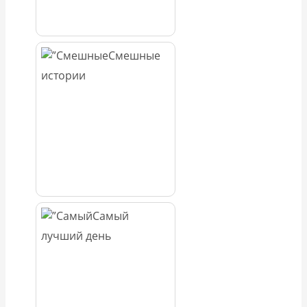
Смешные
истории
Самый
лучший день