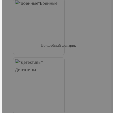
Военные
Волшебный фонарик
Детективы