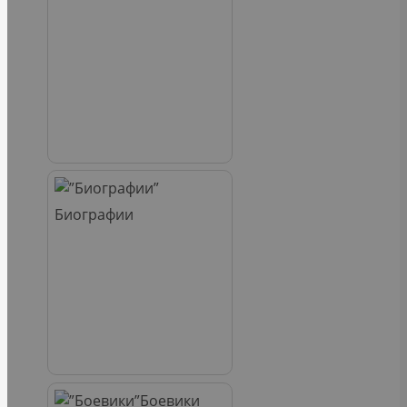
Биографии
Боевики