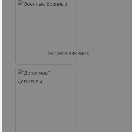
Военные
Волшебный фонарик
Детективы