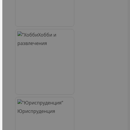
Хобби и
развлечения
Юриспруденция