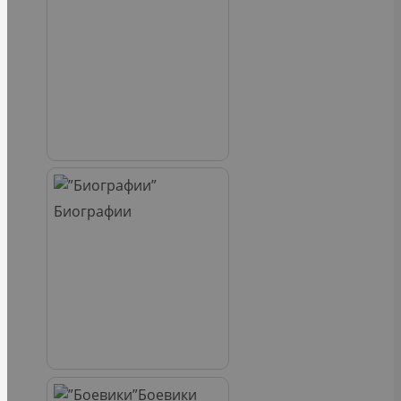
Биографии
Боевики