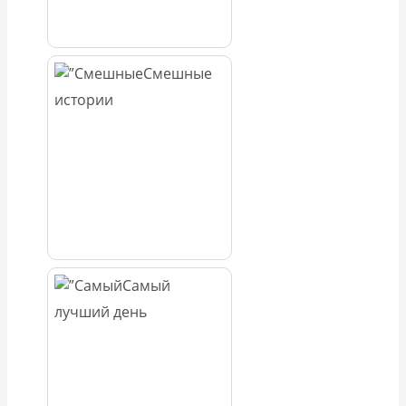
Смешные
истории
Самый
лучший день