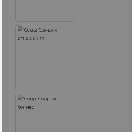
Семья и
отношения
Спорт и
фитнес