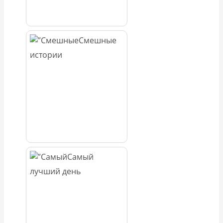
Смешные
истории
Самый
лучший день