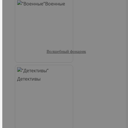
Военные
Волшебный фонарик
Детективы