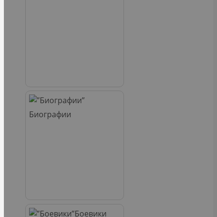
Биографии
Боевики