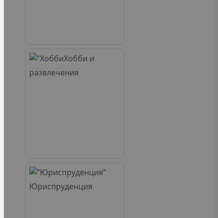
Хобби и
развлечения
Юриспруденция