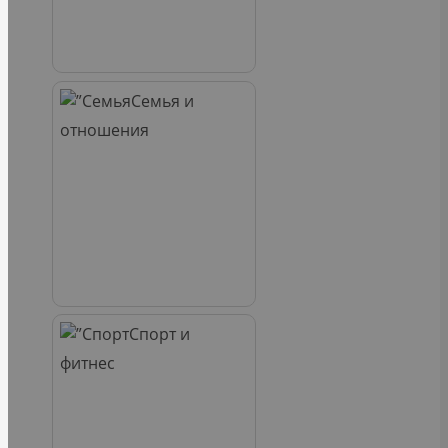
Семья и
отношения
Спорт и
фитнес