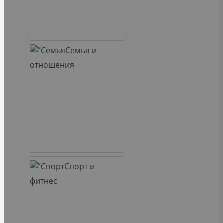
Семья и
отношения
Спорт и
фитнес