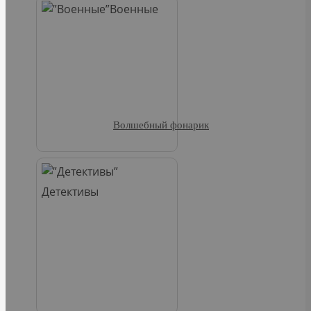
Военные
Волшебный фонарик
Детективы