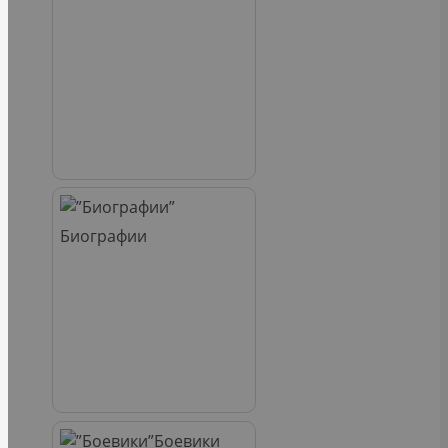
Биографии
Боевики