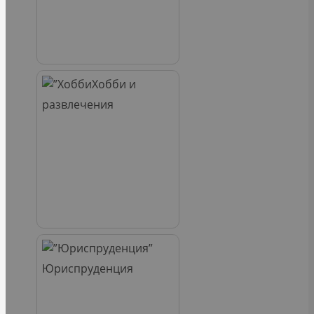
Хобби и
развлечения
Юриспруденция