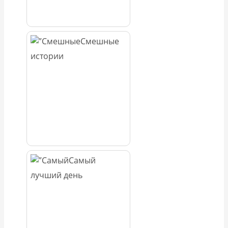
Смешные
истории
Самый
лучший день