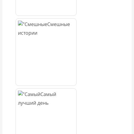
Смешные
истории
Самый
лучший день