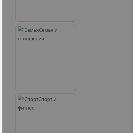
Семья и
отношения
Спорт и
фитнес