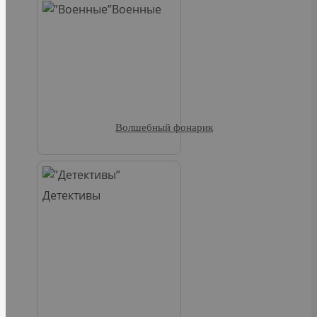
Военные
Волшебный фонарик
Детективы