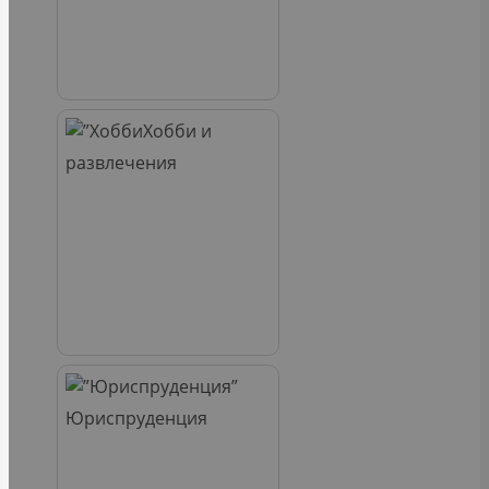
Хобби и
развлечения
Юриспруденция