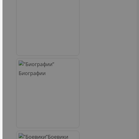
Биографии
Боевики