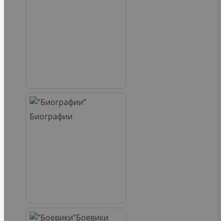
Биографии
Боевики