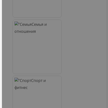
Семья и
отношения
Спорт и
фитнес