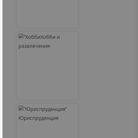
Хобби и
развлечения
Юриспруденция