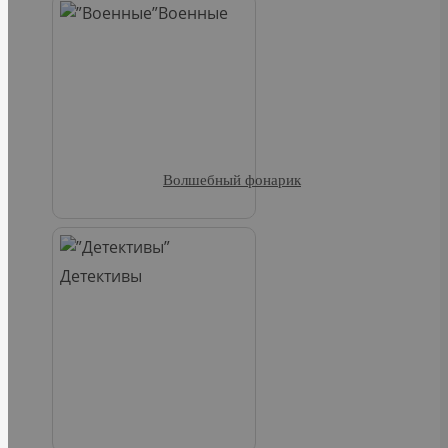
Военные
Волшебный фонарик
Детективы