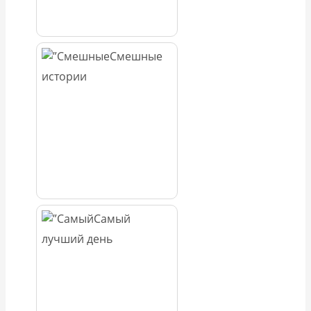
Смешные
истории
Самый
лучший день