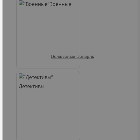
Военные
Волшебный фонарик
Детективы