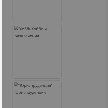
Хобби и
развлечения
Юриспруденция