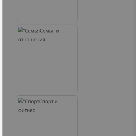
Семья и
отношения
Спорт и
фитнес