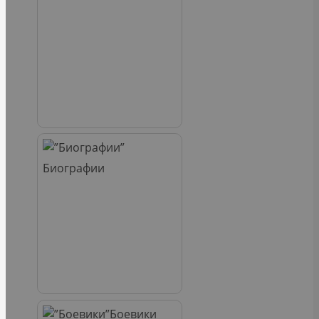
Биографии
Боевики