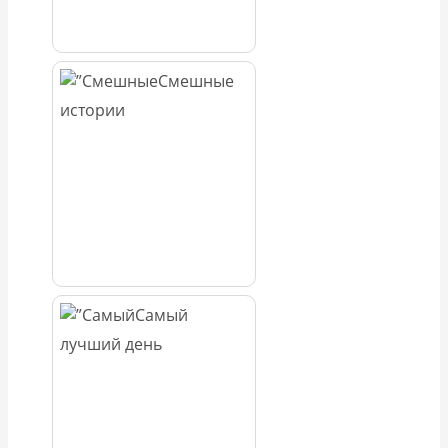
Смешные
истории
Самый
лучший день