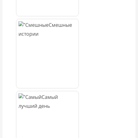
Смешные
истории
Самый
лучший день