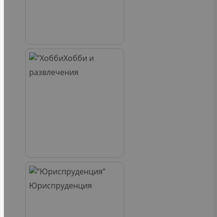
Хобби и
развлечения
Юриспруденция