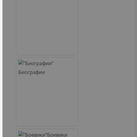
Биографии
Боевики