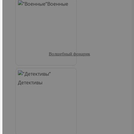
Военные
Волшебный фонарик
Детективы