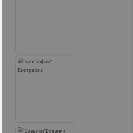
Биографии
Боевики