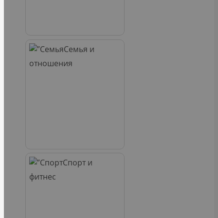
Семья и
отношения
Спорт и
фитнес