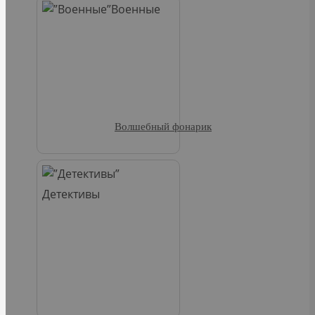
Военные
Волшебный фонарик
Детективы