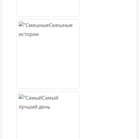
Смешные
истории
Самый
лучший день