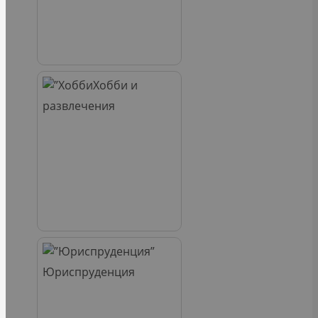
Хобби и
развлечения
Юриспруденция