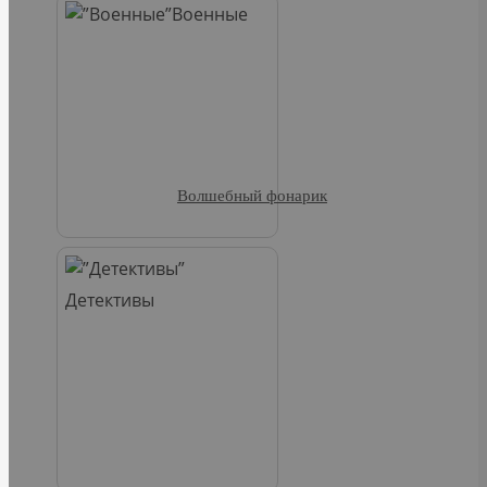
Военные
Волшебный фонарик
Детективы