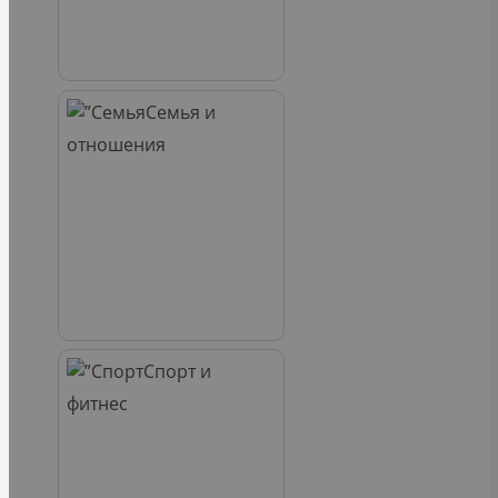
Семья и
отношения
Спорт и
фитнес