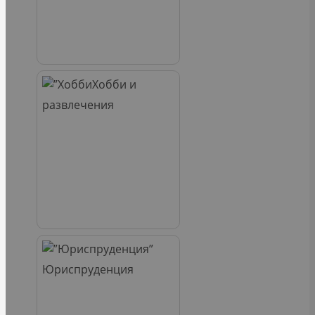
Хобби и
развлечения
Юриспруденция