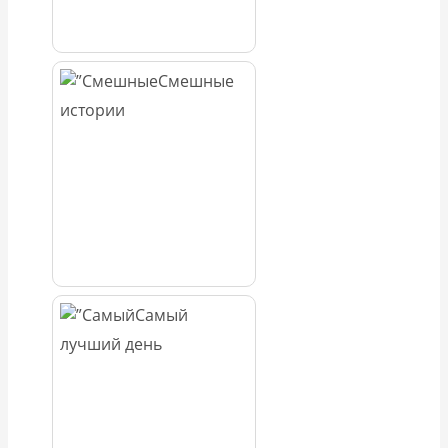
Смешные
истории
Самый
лучший день