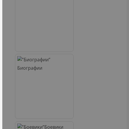
Биографии
Боевики