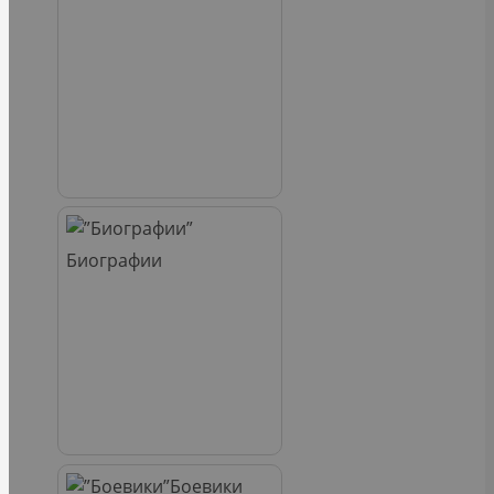
Биографии
Боевики