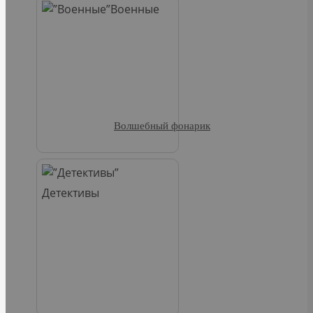
Военные
Волшебный фонарик
Детективы