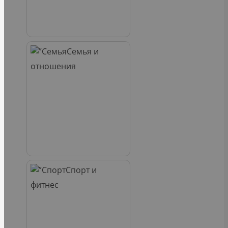
Семья и
отношения
Спорт и
фитнес