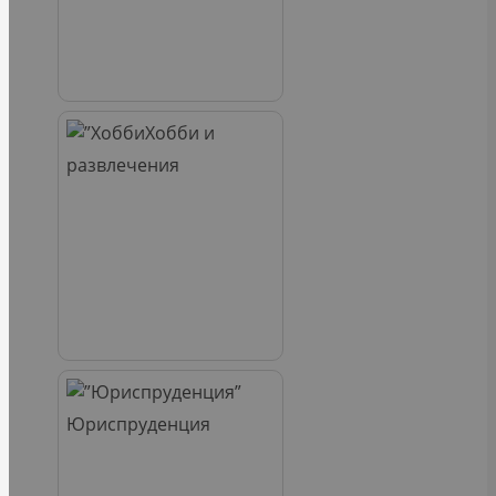
Хобби и
развлечения
Юриспруденция