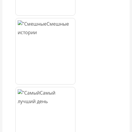
Смешные
истории
Самый
лучший день