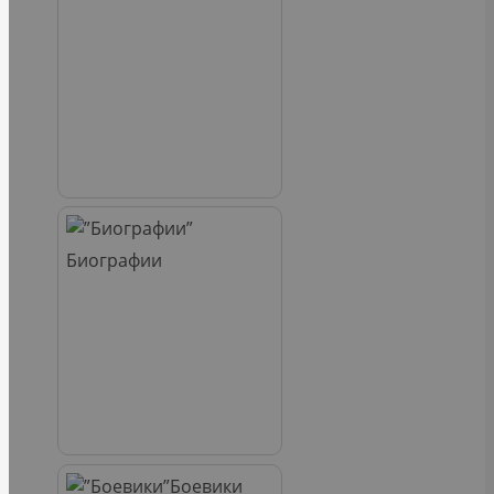
Биографии
Боевики