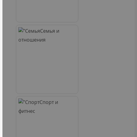
Семья и
отношения
Спорт и
фитнес