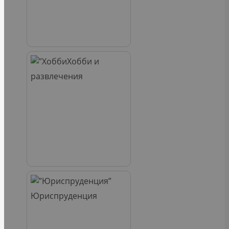
Хобби и
развлечения
Юриспруденция