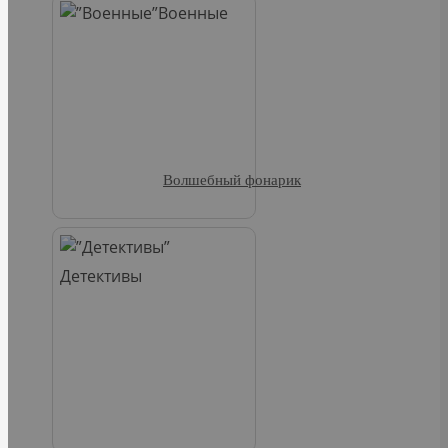
Военные
Волшебный фонарик
Детективы