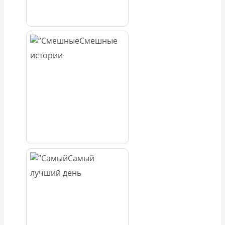
Смешные
истории
Самый
лучший день