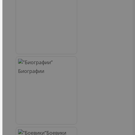
Биографии
Боевики