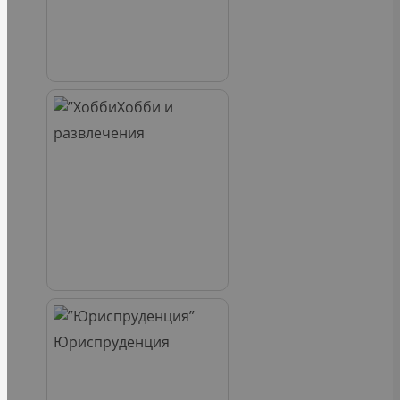
Хобби и
развлечения
Юриспруденция