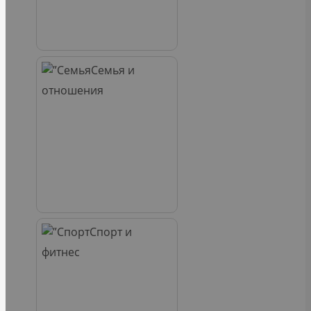
Семья и
отношения
Спорт и
фитнес