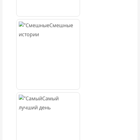
Смешные
истории
Самый
лучший день