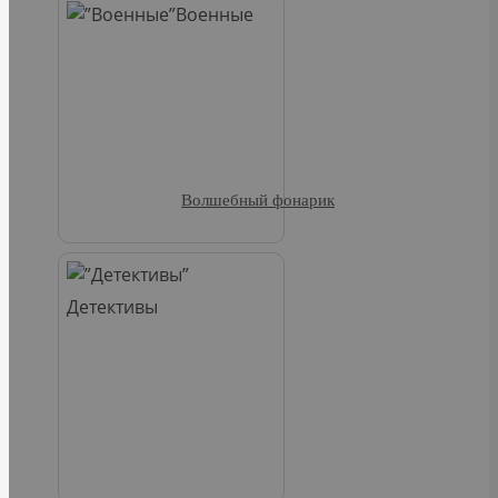
Военные
Волшебный фонарик
Детективы