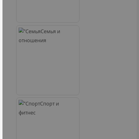
Семья и
отношения
Спорт и
фитнес