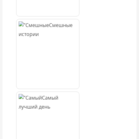
Смешные
истории
Самый
лучший день