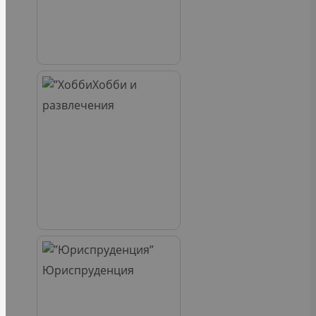
Хобби и
развлечения
Юриспруденция