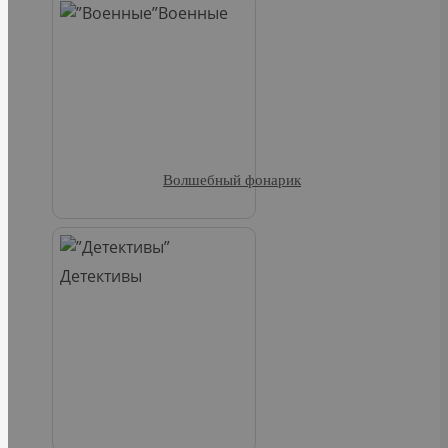
Военные
Волшебный фонарик
Детективы