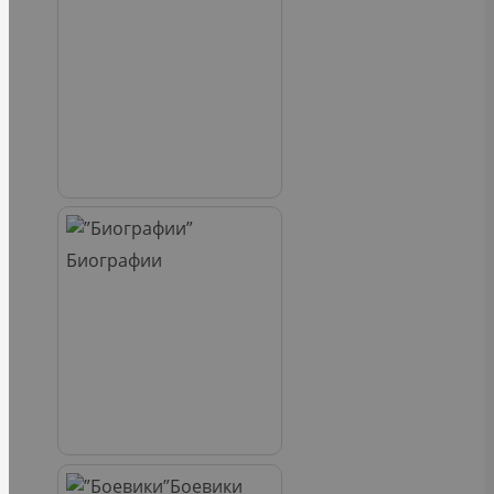
Биографии
Боевики