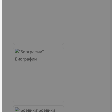
Биографии
Боевики