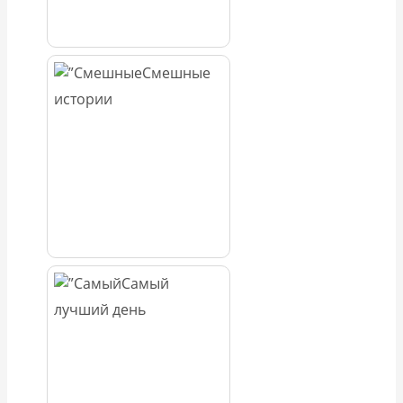
Смешные
истории
Самый
лучший день