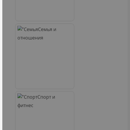
Семья и
отношения
Спорт и
фитнес