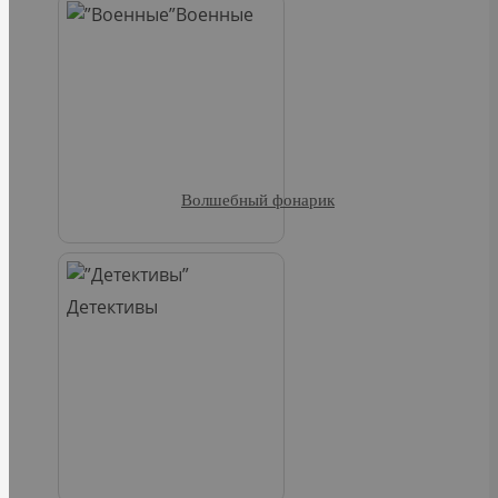
Военные
Волшебный фонарик
Детективы