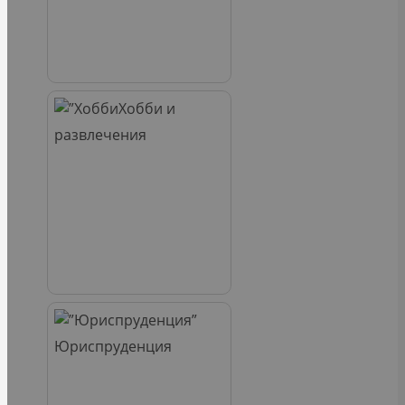
Хобби и
развлечения
Юриспруденция