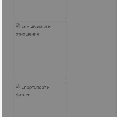
Семья и
отношения
Спорт и
фитнес