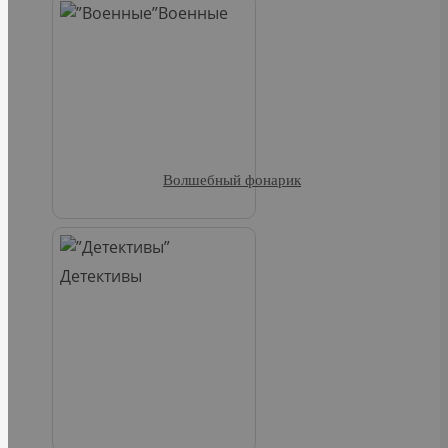
Военные
Волшебный фонарик
Детективы