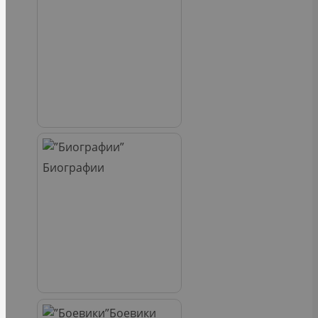
Биографии
Боевики