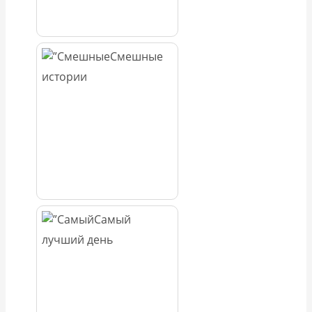
Смешные
истории
Самый
лучший день