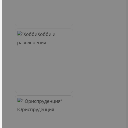
Хобби и
развлечения
Юриспруденция