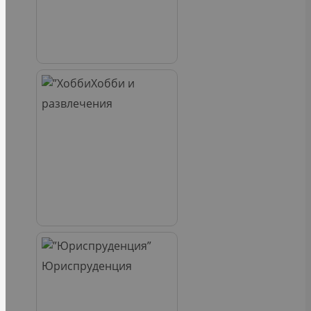
Хобби и
развлечения
Юриспруденция