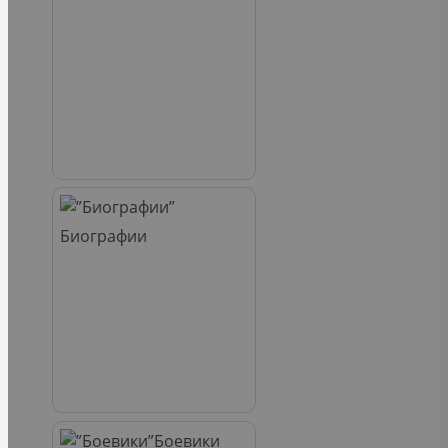
Биографии
Боевики