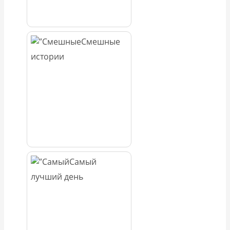
Смешные
истории
Самый
лучший день