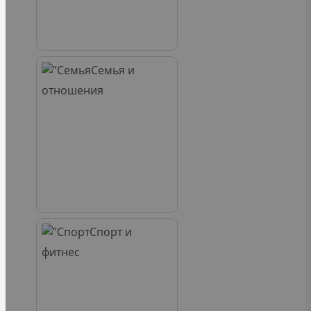
Семья и
отношения
Спорт и
фитнес