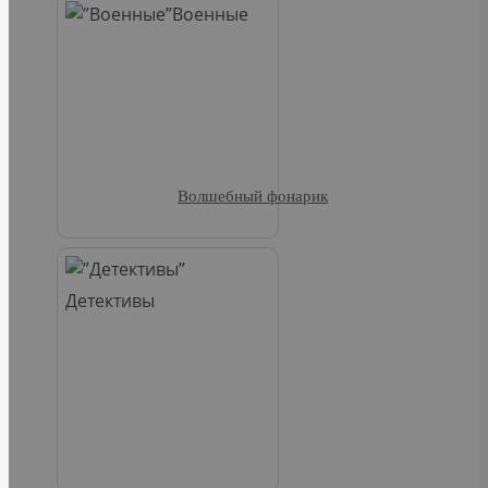
Военные
Волшебный фонарик
Детективы