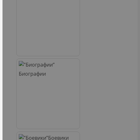
Биографии
Боевики