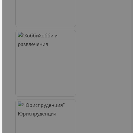
Хобби и
развлечения
Юриспруденция