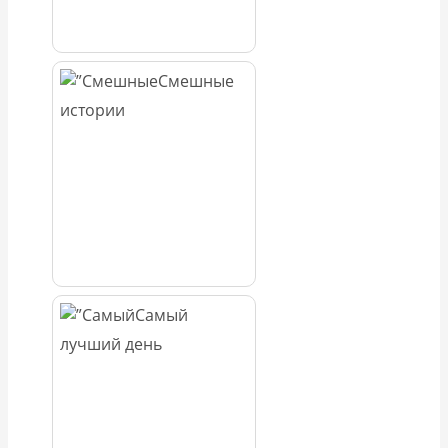
Смешные
истории
Самый
лучший день