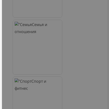
Семья и
отношения
Спорт и
фитнес