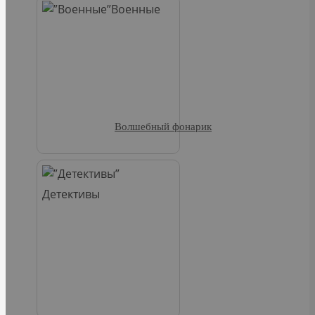
Военные
Волшебный фонарик
Детективы