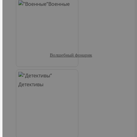
Военные
Волшебный фонарик
Детективы