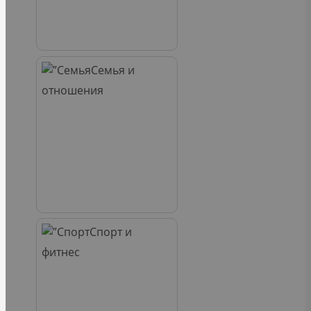
Семья и
отношения
Спорт и
фитнес