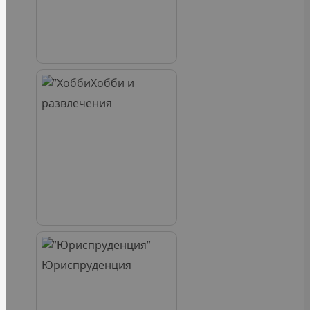
Хобби и
развлечения
Юриспруденция