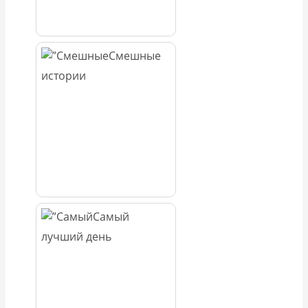
Смешные
истории
Самый
лучший день