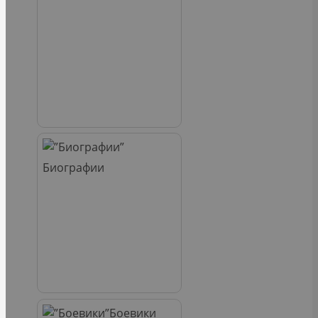
Биографии
Боевики