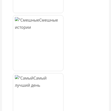
Смешные
истории
Самый
лучший день