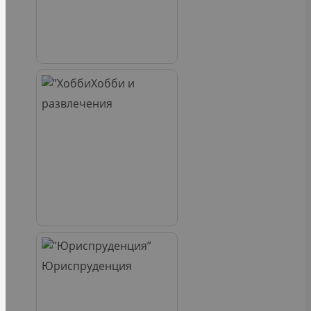
Хобби и
развлечения
Юриспруденция