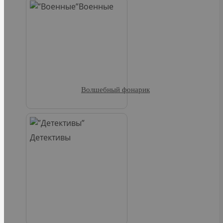
Военные
Волшебный фонарик
Детективы