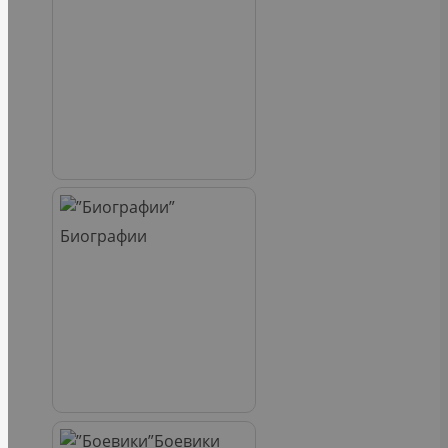
Биографии
Боевики