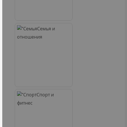
Семья и
отношения
Спорт и
фитнес