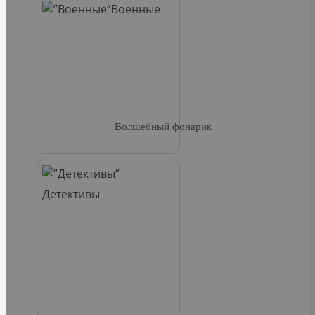
Военные
Волшебный фонарик
Детективы