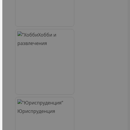
Хобби и
развлечения
Юриспруденция