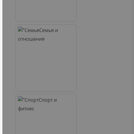
Семья и
отношения
Спорт и
фитнес