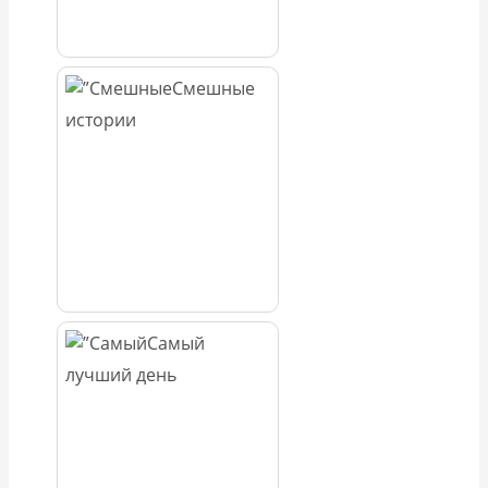
Смешные
истории
Самый
лучший день