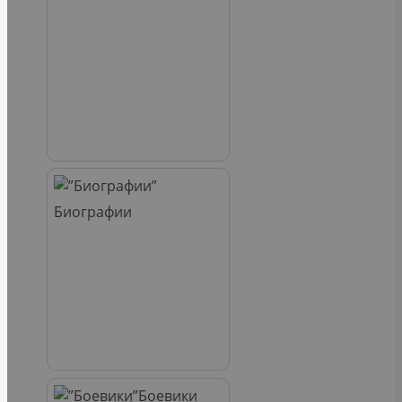
Биографии
Боевики