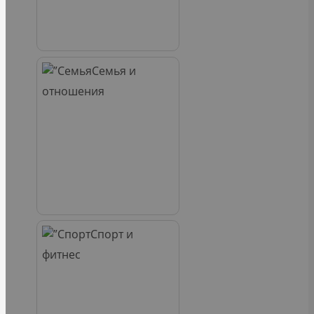
Семья и
отношения
Спорт и
фитнес