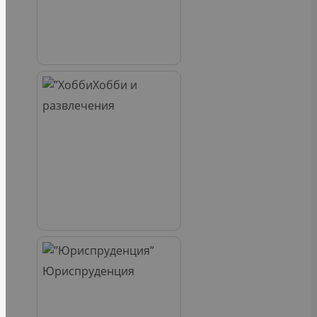
Хобби и
развлечения
Юриспруденция