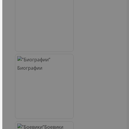
Биографии
Боевики