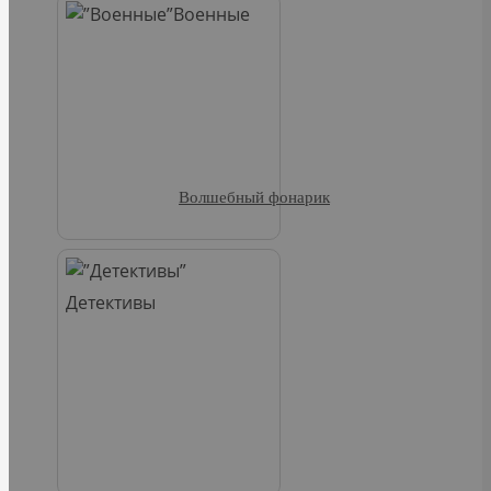
Военные
Волшебный фонарик
Детективы