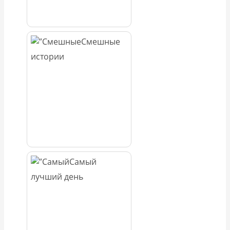
Смешные
истории
Самый
лучший день