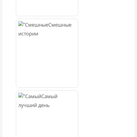
Смешные
истории
Самый
лучший день