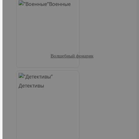
Военные
Волшебный фонарик
Детективы