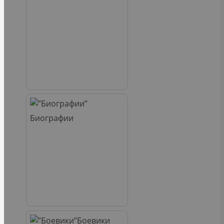
Биографии
Боевики