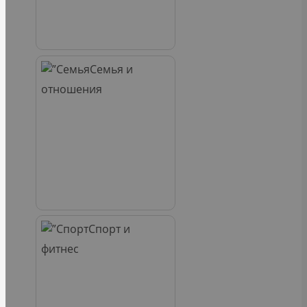
Семья и
отношения
Спорт и
фитнес