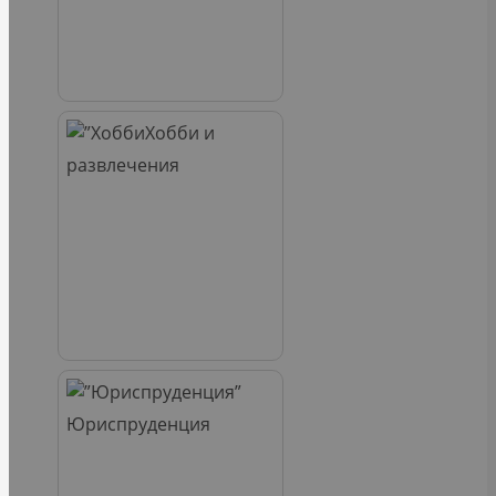
Хобби и
развлечения
Юриспруденция