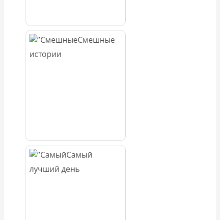
Смешные
истории
Самый
лучший день