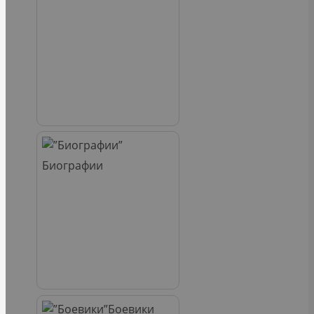
Биографии
Боевики