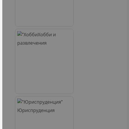
Хобби и
развлечения
Юриспруденция