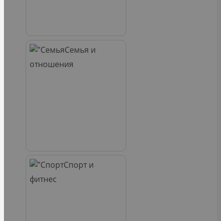
Семья и
отношения
Спорт и
фитнес