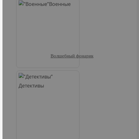
Военные
Волшебный фонарик
Детективы