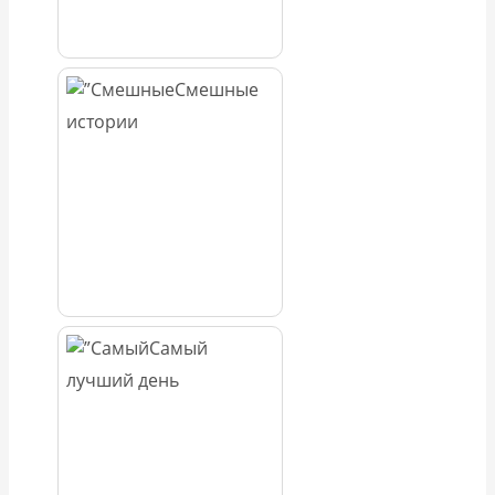
Смешные
истории
Самый
лучший день