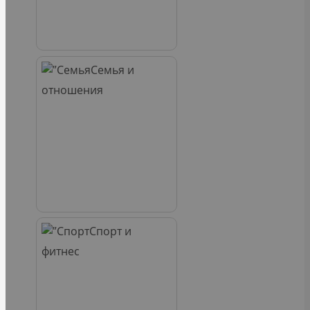
Семья и
отношения
Спорт и
фитнес