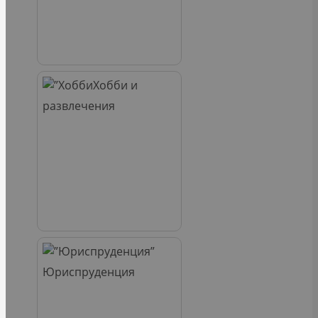
Хобби и
развлечения
Юриспруденция