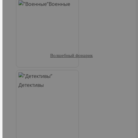
Военные
Волшебный фонарик
Детективы