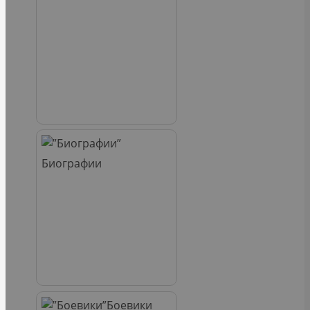
Биографии
Боевики