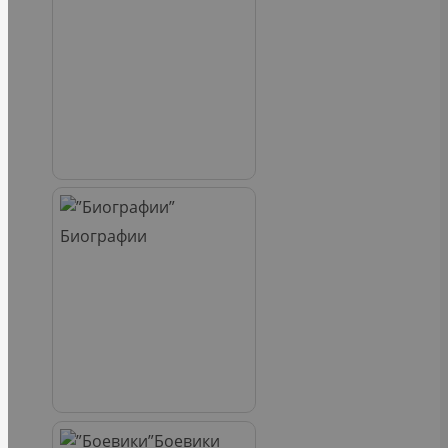
Биографии
Боевики