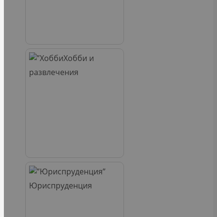
Хобби и
развлечения
Юриспруденция