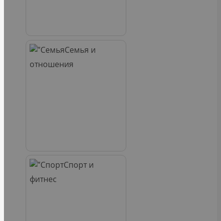
Семья и
отношения
Спорт и
фитнес