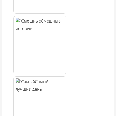
Смешные
истории
Самый
лучший день