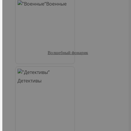
Военные
Волшебный фонарик
Детективы