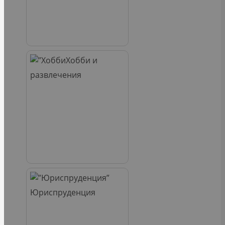
Хобби и
развлечения
Юриспруденция