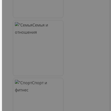
Семья и
отношения
Спорт и
фитнес