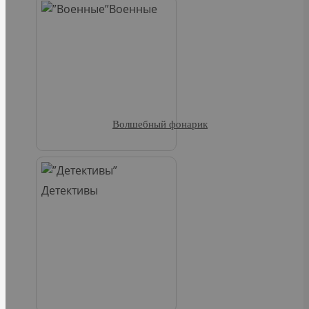
Военные
Волшебный фонарик
Детективы