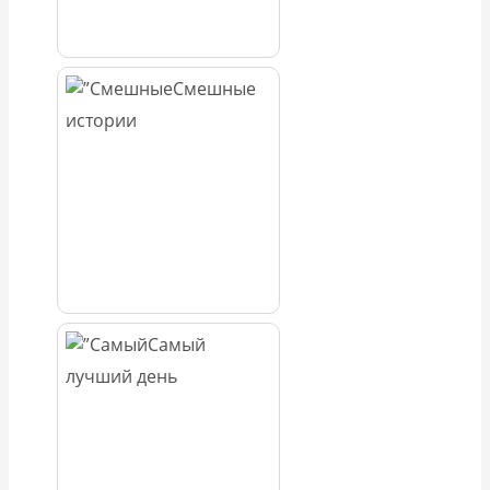
Смешные
истории
Самый
лучший день