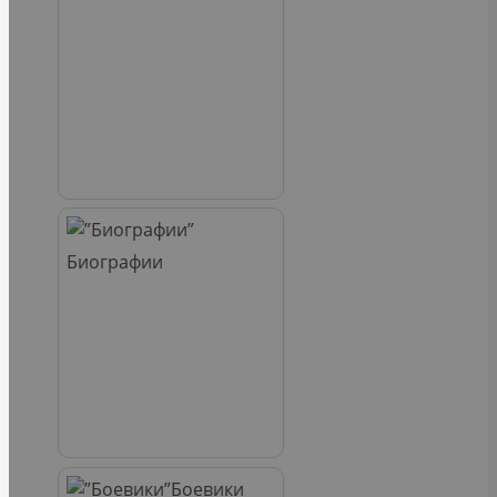
Биографии
Боевики