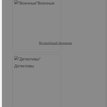
Военные
Волшебный фонарик
Детективы