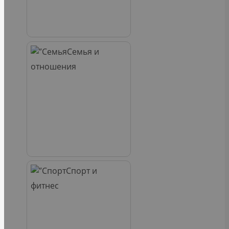
Семья и
отношения
Спорт и
фитнес