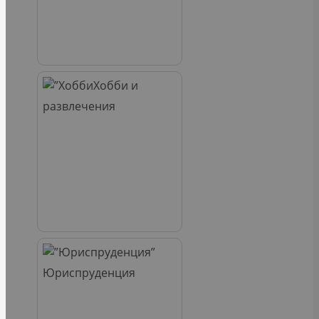
Хобби и
развлечения
Юриспруденция