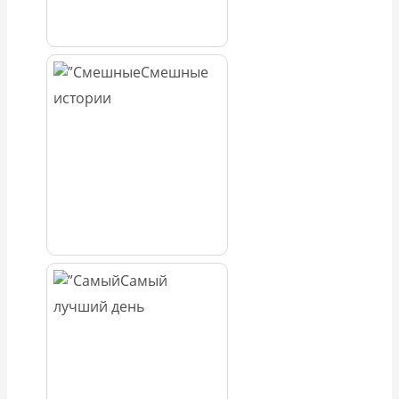
Смешные
истории
Самый
лучший день