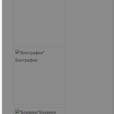
Биографии
Боевики