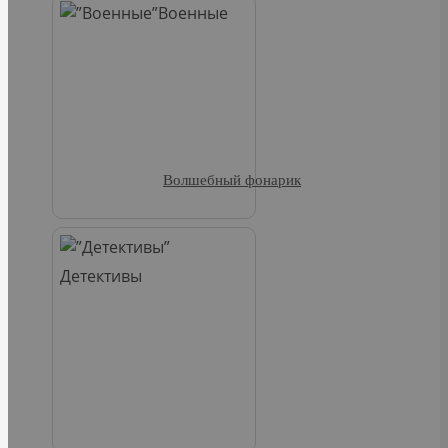
Военные
Волшебный фонарик
Детективы