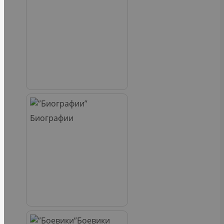
Биографии
Боевики