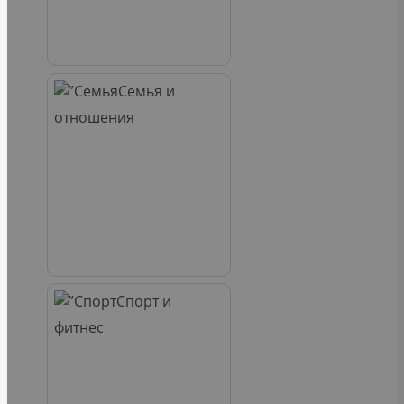
Семья и
отношения
Спорт и
фитнес