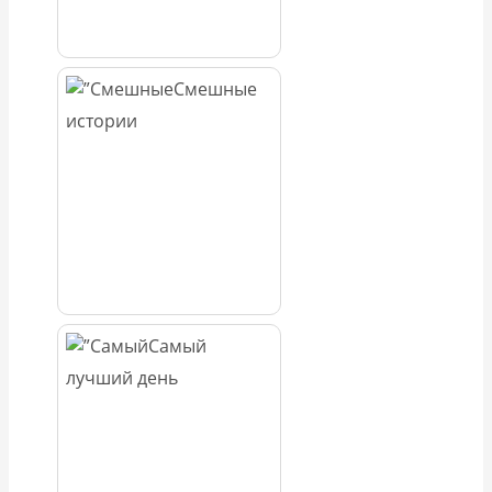
Смешные
истории
Самый
лучший день