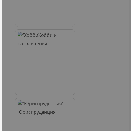
Хобби и
развлечения
Юриспруденция