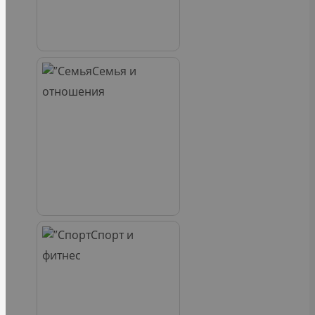
Семья и
отношения
Спорт и
фитнес