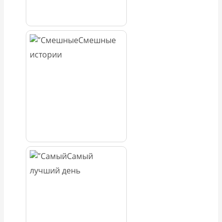
Смешные
истории
Самый
лучший день