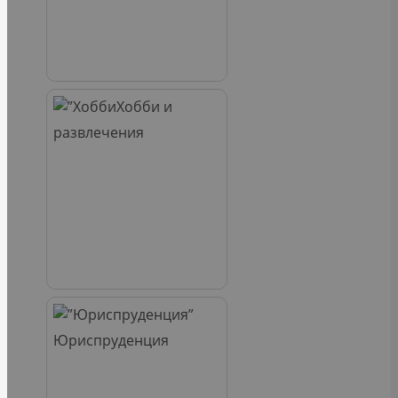
Хобби и
развлечения
Юриспруденция