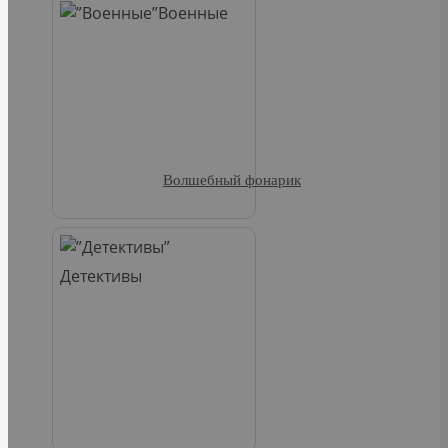
Военные
Волшебный фонарик
Детективы