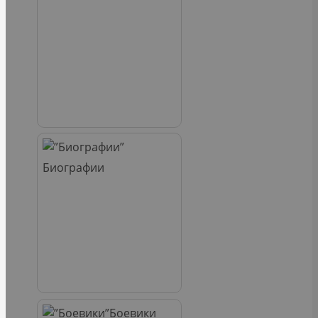
Биографии
Боевики