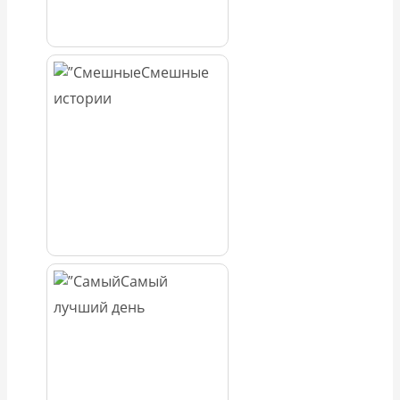
Смешные
истории
Самый
лучший день