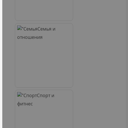
Семья и
отношения
Спорт и
фитнес