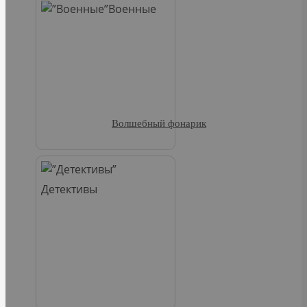
Военные
Волшебный фонарик
Детективы