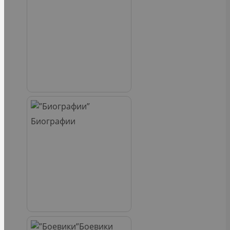
Биографии
Боевики