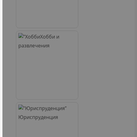
Хобби и
развлечения
Юриспруденция