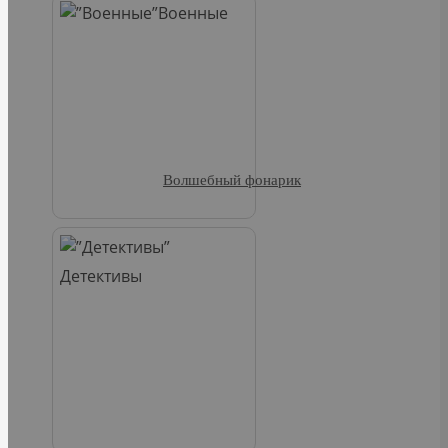
Военные
Волшебный фонарик
Детективы