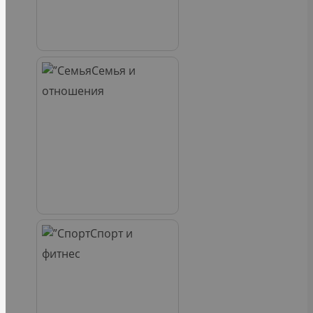
Семья и
отношения
Спорт и
фитнес