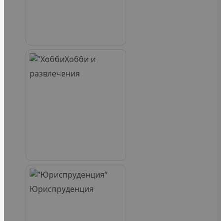
Хобби и
развлечения
Юриспруденция