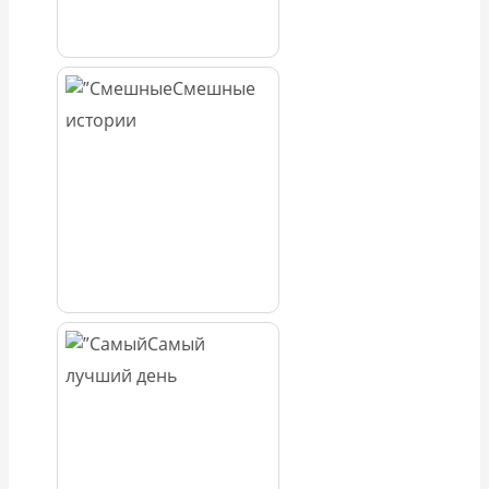
Смешные
истории
Самый
лучший день