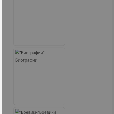
Биографии
Боевики