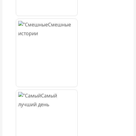
Смешные
истории
Самый
лучший день