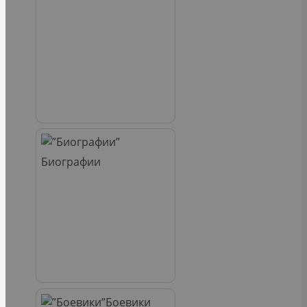
Биографии
Боевики