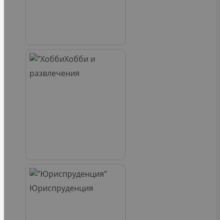
Хобби и
развлечения
Юриспруденция