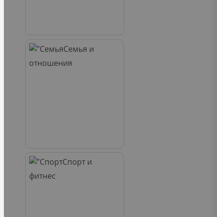
Семья и
отношения
Спорт и
фитнес