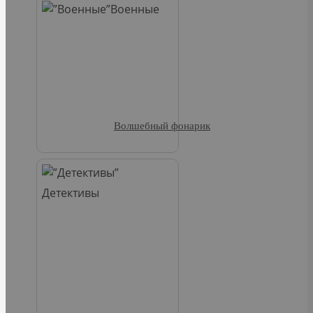
Военные
Волшебный фонарик
Детективы