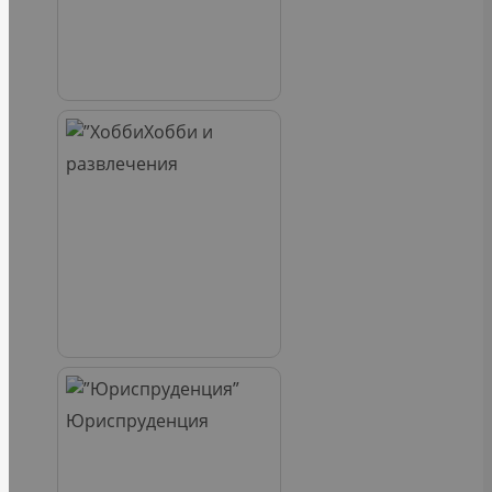
Хобби и
развлечения
Юриспруденция