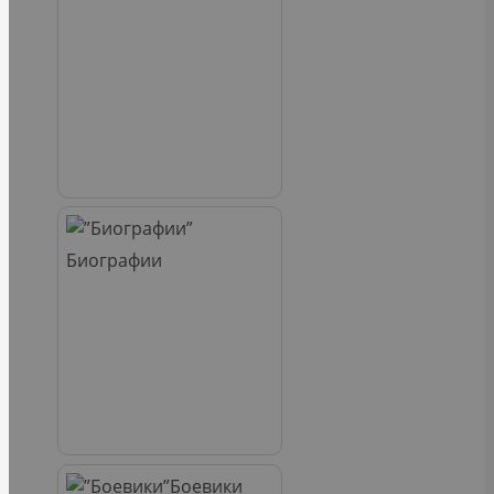
Биографии
Боевики