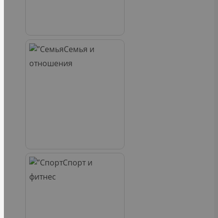
Семья и
отношения
Спорт и
фитнес