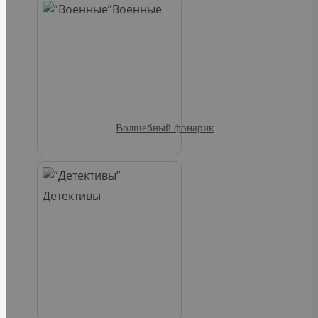
Военные
Волшебный фонарик
Детективы