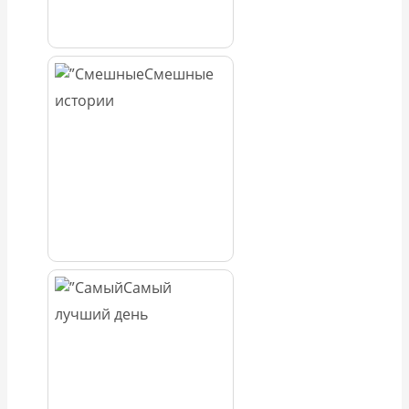
Смешные
истории
Самый
лучший день